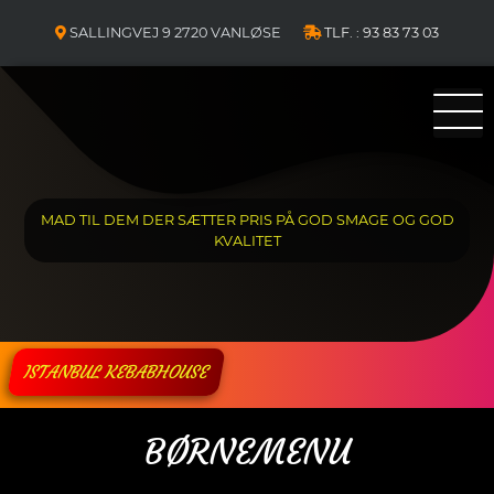
Skip
SALLINGVEJ 9 2720 VANLØSE
TLF. : 93 83 73 03
to
content
MAD TIL DEM DER SÆTTER PRIS PÅ GOD SMAGE OG GOD
KVALITET
ISTANBUL KEBABHOUSE
BØRNEMENU